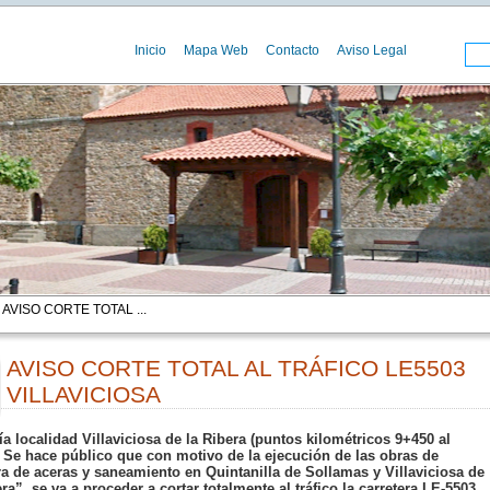
Inicio
Mapa Web
Contacto
Aviso Legal
 AVISO CORTE TOTAL ...
AVISO CORTE TOTAL AL TRÁFICO LE5503
VILLAVICIOSA
00
ía localidad Villaviciosa de la Ribera (puntos kilométricos 9+450 al
 Se hace público que con motivo de la ejecución de las obras de
a de aceras y saneamiento en Quintanilla de Sollamas y Villaviciosa de
era”, se va a proceder a cortar totalmente al tráfico la carretera LE-5503