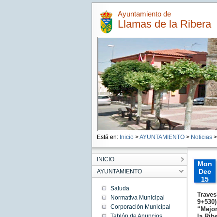
Ayuntamiento de
Llamas de la Ribera
Está en:
Inicio
>
AYUNTAMIENTO
>
Noticias
>
INICIO
Mon
Dec
AYUNTAMIENTO
15
00:00:
Saluda
CET
Traves
Normativa Municipal
9+530)
2025
Corporación Municipal
“Mejor
Mon
Dec 15
Tablón de Anuncios
la Rib