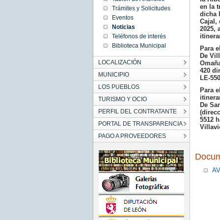
00:00:00
en la 
Trámites y Solicitudes
CET
dicha 
2025
Eventos
Cajal,
Mon Dec
Noticias
15
2025, 
00:00:00
itinera
Teléfonos de interés
CET
2025
Biblioteca Municipal
Para e
De Vil
LOCALIZACIÓN
Omañas
420 di
MUNICIPIO
LE-550
LOS PUEBLOS
Para e
itiner
TURISMO Y OCIO
De San
PERFIL DEL CONTRATANTE
(direc
5512 h
PORTAL DE TRANSPARENCIA
Villavi
PAGO A PROVEEDORES
Docum
AV