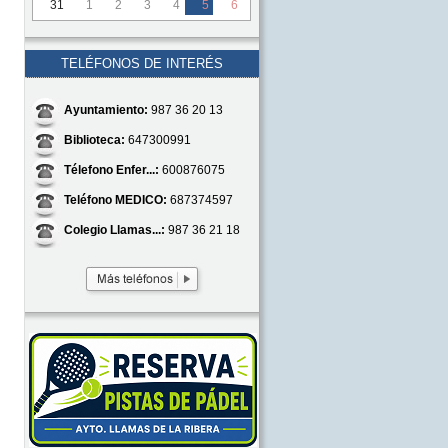
31
1
2
3
4
5
6
TELÉFONOS DE INTERÉS
Ayuntamiento:
987 36 20 13
Biblioteca:
647300991
Télefono Enfer...:
600876075
Teléfono MEDICO:
687374597
Colegio Llamas...:
987 36 21 18