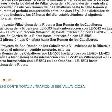
travesía de la localidad de Villaviciosa de la Ribera, desde la entrada a
localidad desde San Román de los Caballeros hasta la calle Ramón y
 durante el periodo comprendido entre los días 15 y 19 de diciembre de
ambos inclusive, las 24 horas del día, estableciéndose el siguiente
rio alternativo:
l trayecto Villaviciosa de la Ribera a San Román de losCaballeros:
laviciosa de la Ribera por LE-5503 hasta intersección con LE-5512 en La
 – LE-5512 (dirección Villarroquel) hasta intersección con LE-420 – LE-
rección Carrizo de la Ribera hasta intersección con LE-5503 –
3 (dirección Las Omañas) hasta San Román de los CabalLeros.
l trayecto de San Román de los Caballeros a Villaviciosa de la Ribera, el
ario es el mismo en sentido contrario, esto es:
 Román de los Caballeros por LE-5503 hasta cruce con LE420– LE-420
ción La Magdalena) hasta intersección con LE-5512 en Villarroquel – LE-
asta intersección con LE-5503 en Las Omañas – LE- 5503 hasta
ciosa de la Ribera.
entos
ISO CORTE TOTAL AL TRÁFICO LE5503 VILLAVICIOSA