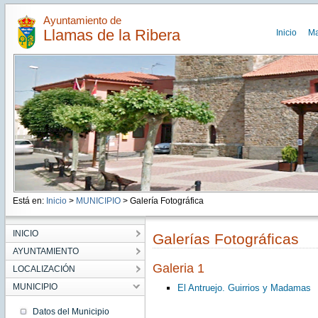
Ayuntamiento de
Llamas de la Ribera
Inicio
M
Está en:
Inicio
>
MUNICIPIO
> Galería Fotográfica
INICIO
Galerías Fotográficas
AYUNTAMIENTO
Galeria 1
LOCALIZACIÓN
MUNICIPIO
El Antruejo. Guirrios y Madamas
Datos del Municipio