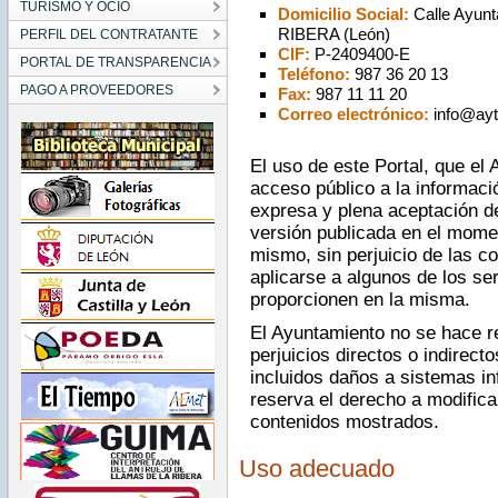
TURISMO Y OCIO
Domicilio Social:
Calle Ayunt
RIBERA (León)
PERFIL DEL CONTRATANTE
CIF:
P-2409400-E
PORTAL DE TRANSPARENCIA
Teléfono:
987 36 20 13
PAGO A PROVEEDORES
Fax:
987 11 11 20
Correo electrónico:
info@ayt
El uso de este Portal, que el 
acceso público a la informaci
expresa y plena aceptación d
versión publicada en el mome
mismo, sin perjuicio de las c
aplicarse a algunos de los se
proporcionen en la misma.
El Ayuntamiento no se hace r
perjuicios directos o indirect
incluidos daños a sistemas in
reserva el derecho a modific
contenidos mostrados.
Uso adecuado