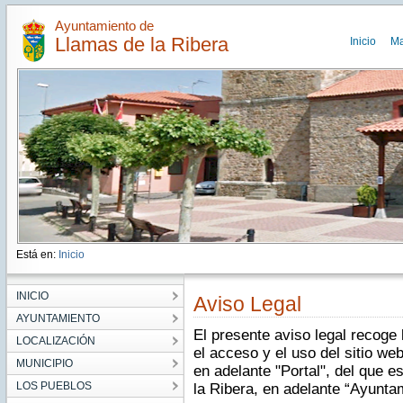
Ayuntamiento de
Llamas de la Ribera
Inicio
M
Está en:
Inicio
INICIO
Aviso Legal
AYUNTAMIENTO
El presente aviso legal recoge
LOCALIZACIÓN
el acceso y el uso del sitio we
MUNICIPIO
en adelante "Portal", del que e
LOS PUEBLOS
la Ribera, en adelante “Ayunta