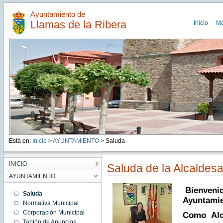
Ayuntamiento de
Llamas de la Ribera
Inicio
M
Está en:
Inicio
>
AYUNTAMIENTO
> Saluda
INICIO
Saluda de la Alcaldes
AYUNTAMIENTO
Bienvenid
Saluda
Ayuntamie
Normativa Municipal
Corporación Municipal
Como Alc
Tablón de Anuncios