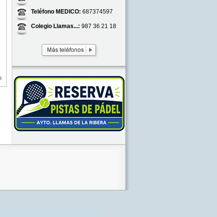
Teléfono MEDICO:
687374597
Colegio Llamas...:
987 36 21 18
o