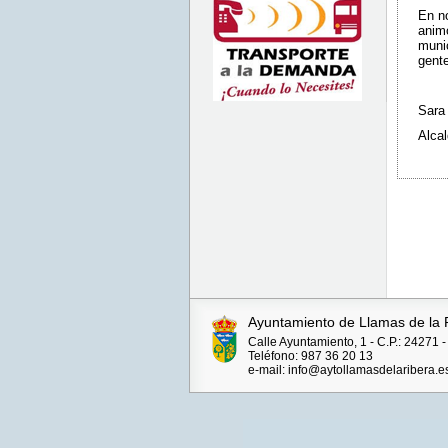
En no
animo
muni
gente
Sara
Alcal
Ayuntamiento de Llamas de la 
Calle Ayuntamiento, 1 - C.P.: 2427
Teléfono: 987 36 20 13
e-mail: info@aytollamasdelaribera.e