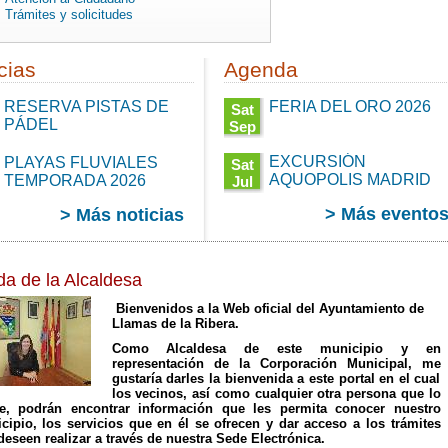
Trámites y solicitudes
cias
Agenda
RESERVA PISTAS DE
FERIA DEL ORO 2026
Sat
PÁDEL
Sep
05
:00
11:00:00
EXCURSIÓN
PLAYAS FLUVIALES
Sat
CEST
AQUOPOLIS MADRID
TEMPORADA 2026
Jul
2026
18
Sat
> Más evento
> Más noticias
11:30:00
:00
Sep
CEST
00
05
2026
11:00:00
CEST
Sat
2026
da de la Alcaldesa
Jul 18
11:30:00
CEST
00
Bienvenidos a la Web oficial del Ayuntamiento de
2026
Llamas de la Ribera.
Como Alcaldesa de este municipio y en
representación de la Corporación Municipal, me
gustaría darles la bienvenida a este portal en el cual
los vecinos, así como cualquier otra persona que lo
e, podrán encontrar información que les permita conocer nuestro
cipio, los servicios que en él se ofrecen y dar acceso a los trámites
deseen realizar a través de nuestra Sede Electrónica.