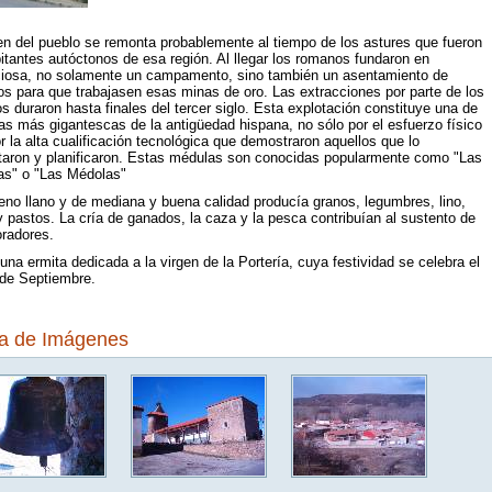
en del pueblo se remonta probablemente al tiempo de los astures que fueron
itantes autóctonos de esa región. Al llegar los romanos fundaron en
iciosa, no solamente un campamento, sino también un asentamiento de
os para que trabajasen esas minas de oro. Las extracciones por parte de los
 duraron hasta finales del tercer siglo. Esta explotación constituye una de
as más gigantescas de la antigüedad hispana, no sólo por el esfuerzo físico
r la alta cualificación tecnológica que demostraron aquellos que lo
taron y planificaron. Estas médulas son conocidas popularmente como "Las
as" o "Las Médolas"
eno llano y de mediana y buena calidad producía granos, legumbres, lino,
y pastos. La cría de ganados, la caza y la pesca contribuían al sustento de
radores.
una ermita dedicada a la virgen de la Portería, cuya festividad se celebra el
 de Septiembre.
ía de Imágenes