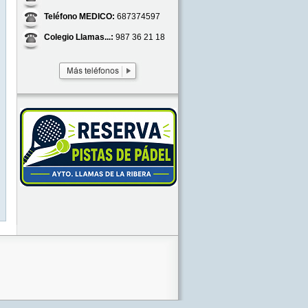
Teléfono MEDICO:
687374597
Colegio Llamas...:
987 36 21 18