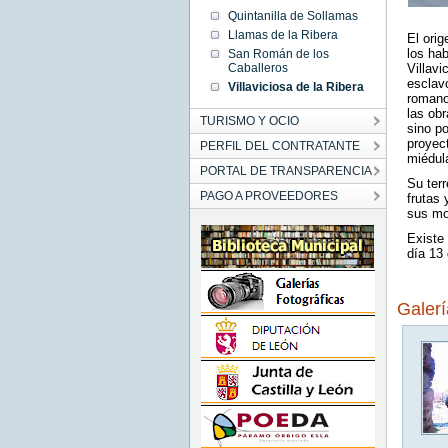
Quintanilla de Sollamas
Llamas de la Ribera
El orig
los hab
San Román de los
Caballeros
Villav
esclav
Villaviciosa de la Ribera
romanos
las obr
TURISMO Y OCIO
sino po
proyec
PERFIL DEL CONTRATANTE
miédul
PORTAL DE TRANSPARENCIA
Su terr
PAGO A PROVEEDORES
frutas 
sus mo
Existe 
día 13
Galer