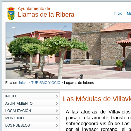
Ayuntamiento de
Llamas de la Ribera
Inicio
M
Está en:
Inicio
>
TURISMO Y OCIO
> Lugares de Interés
INICIO
Las Médulas de Villavi
AYUNTAMIENTO
LOCALIZACIÓN
A las afueras de Villavici
paisaje claramente transfo
MUNICIPIO
sobrecogedora visión de Las 
LOS PUEBLOS
por el invasor romano, el 